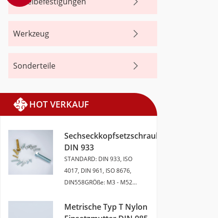
Kabelbefestigungen
Werkzeug
Sonderteile
HOT VERKAUF
Sechseckkopfsetzschrauben
DIN 933
STANDARD: DIN 933, ISO
4017, DIN 961, ISO 8676,
DIN558GRÖße: M3 - M52
Länge 6 - 200MMMATERIAL:
Kohlenstoffstahl, Edelstahl,
Metrische Typ T Nylon
Messinggrad: 4,8 5,8 6,8 8 10,9