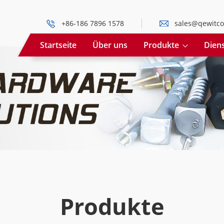
+86-186 7896 1578
sales@qewitco
Startseite
Über uns
Produkte
Diens
Produkte