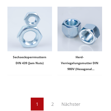
Sechsecksperrmuttern
Herd-
DIN 439 (Jam Nuts)
Verriegelungsmutter DIN
980V (Hexagonal
vorherrschende
Drehmoment Typ Alle
Metall-
Verriegelungsmutter)
1
2
Nächster