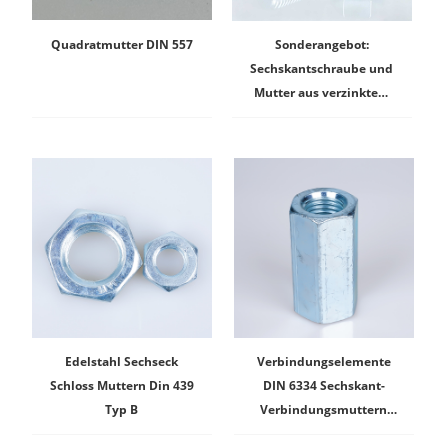
Quadratmutter DIN 557
Sonderangebot:
Sechskantschraube und
Mutter aus verzinktem
und rostfreiem Stahl
nach DIN 934
Edelstahl Sechseck
Verbindungselemente
Schloss Muttern Din 439
DIN 6334 Sechskant-
Typ B
Verbindungsmuttern
(Kupplungsmuttern)