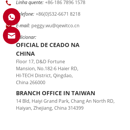
Linha quente:
+86-186 7896 1578
Telefone:
+86(0)532-6671 8218
E-mail:
peggy.wu@qewitco.cn
Adicionar:
OFICIAL DE CEADO NA
CHINA
Floor 17, D&D Fortune
Mansion, No.182-6 Haier RD,
HI-TECH District, Qingdao,
China 266000
BRANCH OFFICE IN TAIWAN
14 Bld, Haiyi Grand Park, Chang An North RD,
Haiyan, Zhejiang, China 314399