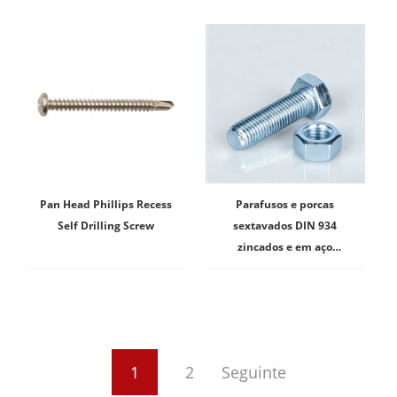
Pan Head Phillips Recess
Parafusos e porcas
Self Drilling Screw
sextavados DIN 934
zincados e em aço
inoxidável em promoção!
1
2
Seguinte