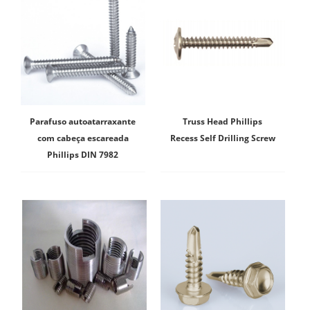
Parafuso autoatarraxante
Truss Head Phillips
com cabeça escareada
Recess Self Drilling Screw
Phillips DIN 7982