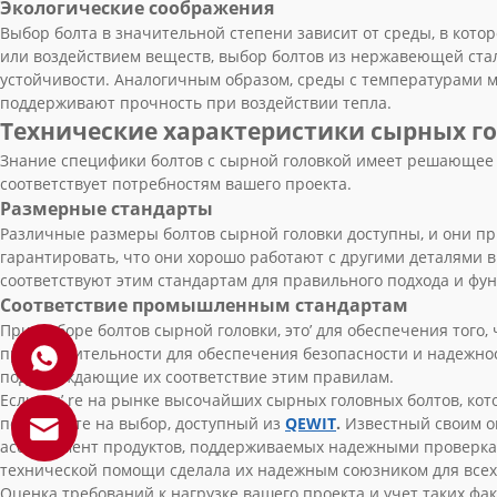
Экологические соображения
Выбор болта в значительной степени зависит от среды, в котор
или воздействием веществ, выбор болтов из нержавеющей стал
устойчивости. Аналогичным образом, среды с температурами м
поддерживают прочность при воздействии тепла.
Технические характеристики сырных г
Знание специфики болтов с сырной головкой имеет решающее 
соответствует потребностям вашего проекта.
Размерные стандарты
Различные размеры болтов сырной головки доступны, и они 
гарантировать, что они хорошо работают с другими деталями в 
соответствуют этим стандартам для правильного подхода и фу
Соответствие промышленным стандартам
При выборе болтов сырной головки, это’ для обеспечения того
производительности для обеспечения безопасности и надежно
подтверждающие их соответствие этим правилам.
Если вы’ re на рынке высочайших сырных головных болтов, 
посмотрите на выбор, доступный из
QEWIT
.
Известный своим о
ассортимент продуктов, поддерживаемых надежными проверка
технической помощи сделала их надежным союзником для всех
Оценка требований к нагрузке вашего проекта и учет таких ф