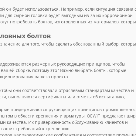
ой он будет использоваться. Например, если ситуация связана 
и для сырной головки будет выгодным из-за их коррозионной
огут потребовать болтов, изготовленных из материалов, котор
оловных болтов
значение для того, чтобы сделать обоснованный выбор, котор
придерживаются размерных руководящих принципов, чтобы
вашей сборке, поэтому это ’ Важно выбрать болты, которые
нкционирования вашего проекта.
, чтобы они соответствовали отраслевым стандартам качества и
сти, выполняются сертификаты или отчеты об испытаниях,
которые придерживаются руководящих принципов промышленнос
пытом в области крепления и арматуры, QEWIT предлагает ши
ми качества. Их приверженность обслуживанию клиентов и
 ваших требований к креплению.
акторов, как экологические соображения и соответствие промы