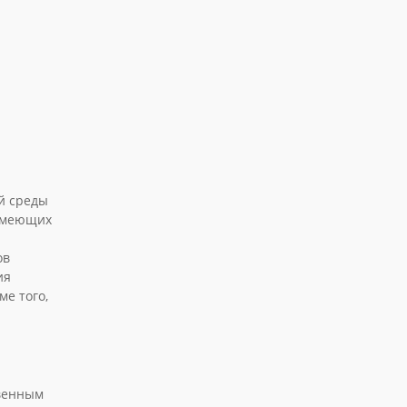
й среды
 имеющих
ов
ия
е того,
твенным