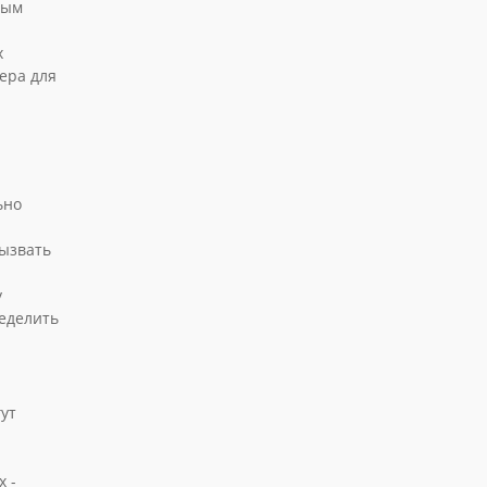
мым
х
ера для
ьно
вызвать
у
ределить
ут
 -