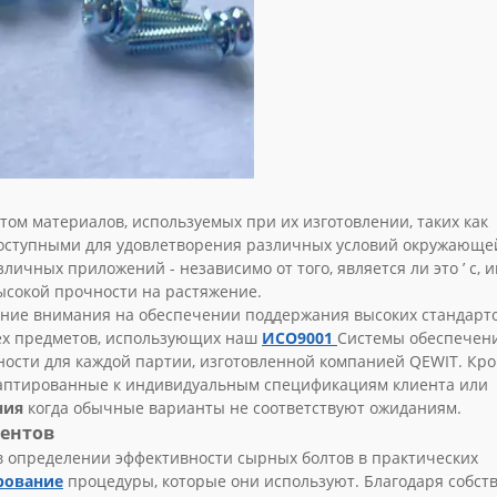
ом материалов, используемых при их изготовлении, таких как
доступными для удовлетворения различных условий окружающе
личных приложений - независимо от того, является ли это ’ с,
ысокой прочности на растяжение.
ние внимания на обеспечении поддержания высоких стандарт
сех предметов, использующих наш
ИСО9001
Системы обеспечен
ости для каждой партии, изготовленной компанией QEWIT. Кром
даптированные к индивидуальным спецификациям клиента или
ния
когда обычные варианты не соответствуют ожиданиям.
иентов
в определении эффективности сырных болтов в практических
рование
процедуры, которые они используют. Благодаря собс