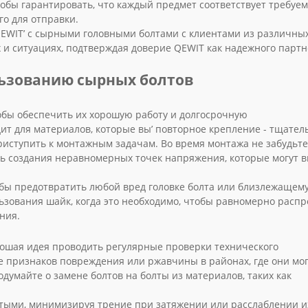
обы гарантировать, что каждый предмет соответствует требуе
о для отправки.
EWIT’ с сырными головными болтами с клиентами из различны
х и ситуациях, подтверждая доверие QEWIT как надежного партн
ьзованию сырных болтов
тобы обеспечить их хорошую работу и долгосрочную
ит для материалов, которые вы’ повторное крепление - тщател
иступить к монтажным задачам. Во время монтажа не забудьте
ть создания неравномерных точек напряжения, которые могут 
обы предотвратить любой вред головке болта или близлежащем
льзования шайк, когда это необходимо, чтобы равномерно расп
ния.
рошая идея проводить регулярные проверки технического
 признаков повреждения или ржавчины в районах, где они мог
думайте о замене болтов на болты из материалов, таких как
тыми, минимизируя трение при затяжении или расслаблении их