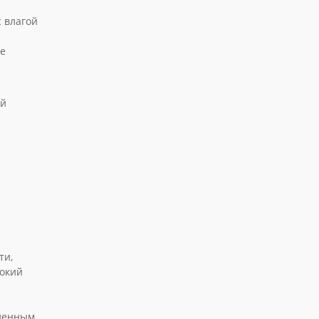
с влагой
ые
ый
ти,
рокий
шленным