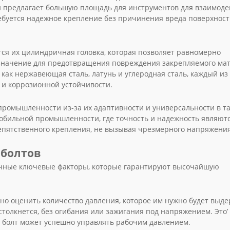
 и предлагает большую площадь для инструментов для взаимоде
требуется надежное крепление без причинения вреда поверхнос
ся их цилиндричная головка, которая позволяет равномерно
 значение для предотвращения повреждения закрепляемого ма
 как нержавеющая сталь, латунь и углеродная сталь, каждый из
 и коррозионной устойчивости.
промышленности из-за их адаптивности и универсальности в т
омобильной промышленности, где точность и надежность являют
епятственного крепления, не вызывая чрезмерного напряжени
 болтов
личные ключевые факторы, которые гарантируют высочайшую
но оценить количество давления, которое им нужно будет выде
столкнется, без огибания или зажигания под напряжением. Это’
о болт может успешно управлять рабочим давлением.