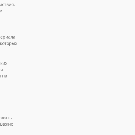
йствия.
ти
териала.
 которых
аких
ся
я на
ржать.
 Важно