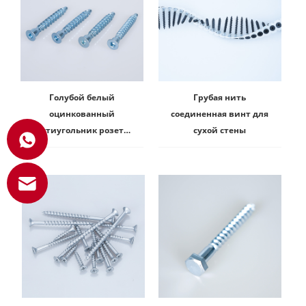
Голубой белый
Грубая нить
оцинкованный
соединенная винт для
шестиугольник розетки
сухой стены
деревянный винт для
мебели