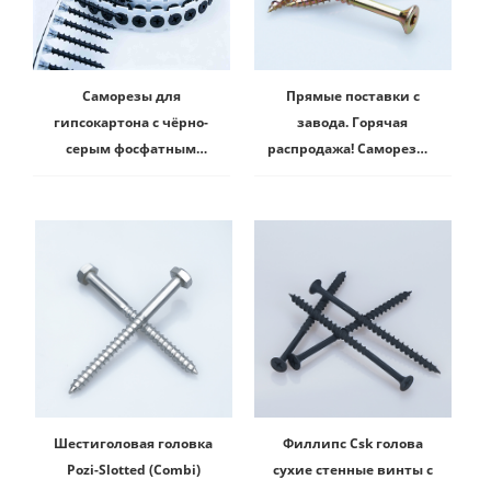
Саморезы для
Прямые поставки с
гипсокартона с чёрно-
завода. Горячая
серым фосфатным
распродажа! Саморезы с
покрытием для
потайной головкой для
гипсовой кровли
ДСП.
Шестиголовая головка
Филлипс Csk голова
Pozi-Slotted (Combi)
сухие стенные винты с