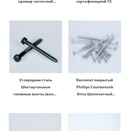
привод частичной
сертификацией CE
резьбы деревянные
винты
Углеродная сталь
Dacromet покрытый
Шестоугольные
Phillips Countersunk
головные винты (винт с
Drive Шипплатный
опозданием) DIN 571
винт с сертификацией
CE